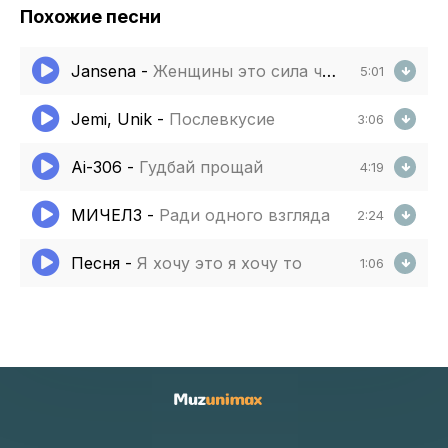
Похожие песни
Jansena
-
Женщины это сила что не сломать
5:01
Jemi, Unik
-
Послевкусие
3:06
Ai-306
-
Гудбай прощай
4:19
МИЧЕЛЗ
-
Ради одного взгляда
2:24
Песня
-
Я хочу это я хочу то
1:06