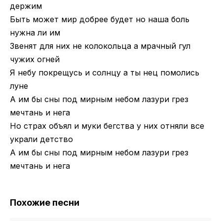
держим
Быть может мир добрее будет но наша боль
нужна ли им
Звенят для них не колокольца а мрачный гул
чужих огней
Я небу покрещусь и солнцу а ты нец помолись
луне
А им бы сны под мирным небом лазури грез
мечтань и нега
Но страх объял и муки бегства у них отняли все
украли детство
А им бы сны под мирным небом лазури грез
мечтань и нега
Похожие песни