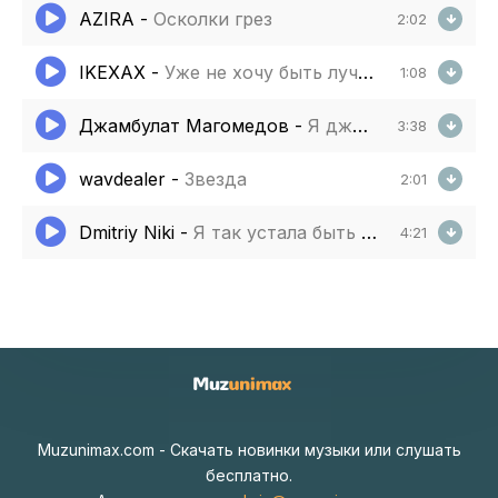
AZIRA
-
Осколки грез
2:02
IKEXAX
-
Уже не хочу быть лучшей достаточно быть собой
1:08
Джамбулат Магомедов
-
Я джентльмен удачи
3:38
wavdealer
-
Звезда
2:01
Dmitriy Niki
-
Я так устала быть удобной
4:21
Muzunimax.com - Скачать новинки музыки или слушать
бесплатно.