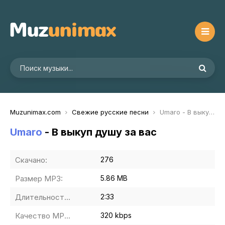
Muzunimax.com
Свежие русские песни
Umaro - В выкуп душу за вас
Umaro
- В выкуп душу за вас
Скачано:
276
Размер MP3:
5.86 MB
Длительность MP3:
2:33
Качество MP3:
320 kbps