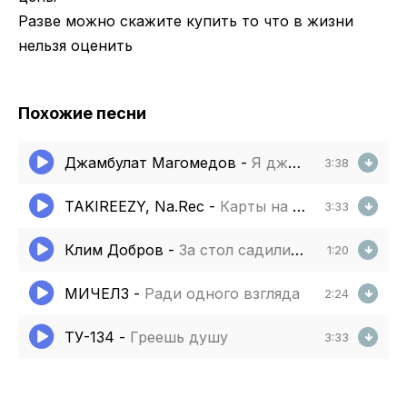
Разве можно скажите купить то что в жизни
нельзя оценить
Похожие песни
Джамбулат Магомедов
-
Я джентльмен удачи
3:38
TAKIREEZY, Na.Rec
-
Карты на стол
3:33
Клим Добров
-
За стол садились пили за друзей
1:20
МИЧЕЛЗ
-
Ради одного взгляда
2:24
ТУ-134
-
Греешь душу
3:33