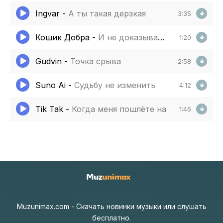
Ingvar
-
А ты такая дерзкая
3:35
Кошик Добра
-
И не доказываю никому я ничего
1:20
Gudvin
-
Точка срыва
2:58
Suno Ai
-
Судьбу не изменить
4:12
Tik Tak
-
Когда меня пошлёте на
1:46
Muzunimax.com - Скачать новинки музыки или слушать
бесплатно.