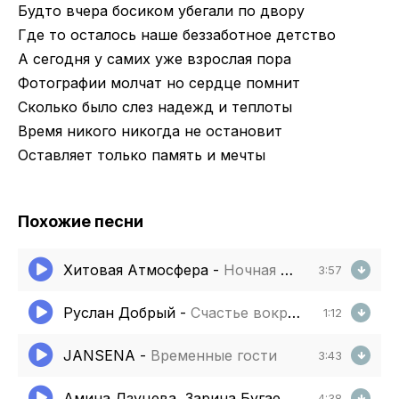
Будто вчера босиком убегали по двору
Где то осталось наше беззаботное детство
А сегодня у самих уже взрослая пора
Фотографии молчат но сердце помнит
Сколько было слез надежд и теплоты
Время никого никогда не остановит
Оставляет только память и мечты
Похожие песни
Хитовая Атмосфера
-
Ночная дорога
3:57
Руслан Добрый
-
Счастье вокруг оно в мелочах
1:12
JANSENA
-
Временные гости
3:43
Амина Дзуцева, Зарина Бугаева
-
Память
4:38