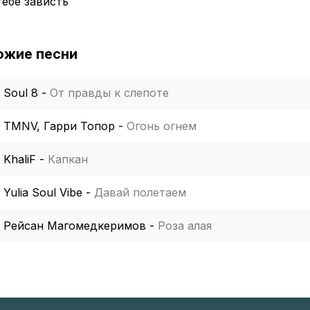
тебе зависть
ожие песни
Soul 8
-
От правды к слепоте
TMNV, Гарри Топор
-
Огонь огнем
KhaliF
-
Капкан
Yulia Soul Vibe
-
Давай полетаем
Рейсан Магомедкеримов
-
Роза алая