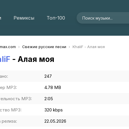
и
Ремиксы
Топ-100
imax.com
Свежие русские песни
KhaliF - Алая моя
liF
- Алая моя
ано:
247
ер MP3:
4.78 MB
ельность MP3:
2:05
ство MP3:
320 kbps
 релиза:
22.05.2026