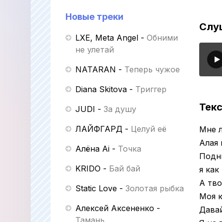
Новые треки
Слуш
LXE, Meta Angel
-
Обними
не улетай
NATARAN
-
Теперь чужое
Diana Skitova
-
Триггер
Текс
JUDI
-
За душу
ЛАЙФГАРД
-
Целуй её
Мне л
Алая 
Алёна Ai
-
Точка
Подн
KRIDO
-
Бай бай
я как
А тво
Static Love
-
Золотая рыбка
Моя к
Алексей Аксененко
-
Давай
Тамань