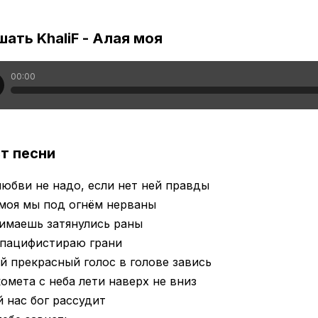
ать KhaliF - Алая моя
00:00
т песни
юбви не надо, если нет ней правды
моя мы под огнём нерваны
имаешь затянулись раны
 пацифистираю грани
й прекрасный голос в голове завись
омета с неба лети наверх не вниз
 нас бог рассудит