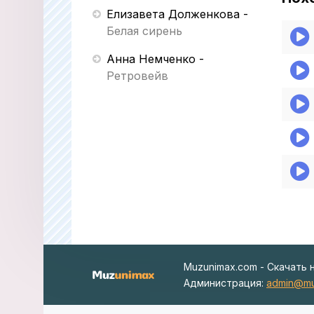
Елизавета Долженкова
-
Белая сирень
Анна Немченко
-
Ретровейв
Muzunimax.com - Скачать 
Администрация:
admin@mu