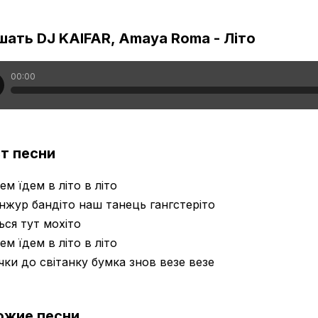
ать DJ KAIFAR, Amaya Roma - Літо
00:00
т песни
ем їдем в літо в літо
нжур бандіто наш танець гангстеріто
ться тут мохіто
ем їдем в літо в літо
ічки до світанку бумка знов везе везе
ожие песни