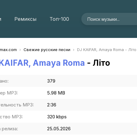
и
Ремиксы
Топ-100
imax.com
Свежие русские песни
DJ KAIFAR, Amaya Roma - Літо
 KAIFAR, Amaya Roma
- Літо
ано:
379
ер MP3:
5.98 MB
ельность MP3:
2:36
ство MP3:
320 kbps
 релиза:
25.05.2026