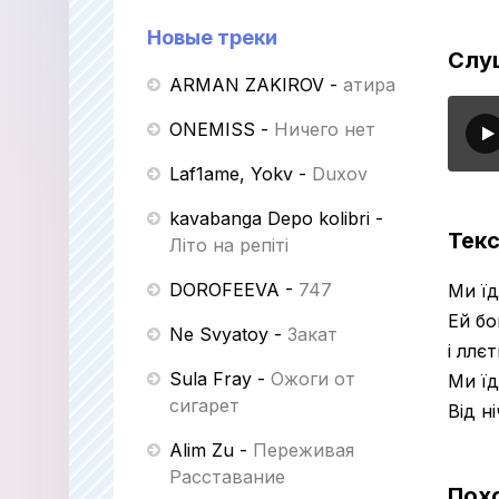
Новые треки
Слуш
ARMAN ZAKIROV
-
Қатира
ONEMISS
-
Ничего нет
Laf1ame, Yokv
-
Duxov
kavabanga Depo kolibri
-
Текс
Літо на репіті
DOROFEEVA
-
747
Ми їд
Ей бо
Ne Svyatoy
-
Закат
і ллє
Sula Fray
-
Ожоги от
Ми їд
сигарет
Від н
Alim Zu
-
Переживая
Расставание
Пох