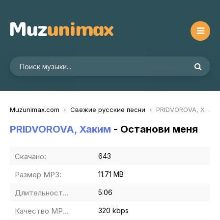
Muzunimax.com
Свежие русские песни
PRIDVOROVA, Хаким - Останови меня
PRIDVOROVA, Хаким
- Останови меня
Скачано:
643
Размер MP3:
11.71 MB
Длительность MP3:
5:06
Качество MP3:
320 kbps