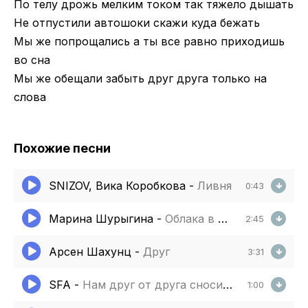
По телу дрожь мелким током так тяжело дышать
Не отпустили автошоки скажи куда бежать
Мы же попрощались а ты все равно приходишь
во сна
Мы же обещали забыть друг друга только на
слова
Похожие песни
SNIZOV, Вика Коробкова
-
Ливня
0:43
Марина Шурыгина
-
Облака в руках
2:45
Арсен Шахунц
-
Друг
3:31
SFA
-
Нам друг от друга сносит крышу
1:00