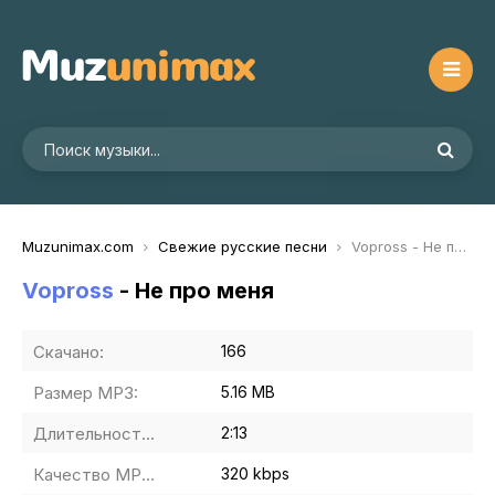
Muzunimax.com
Свежие русские песни
Vopross - Не про меня
Vopross
- Не про меня
Скачано:
166
Размер MP3:
5.16 MB
Длительность MP3:
2:13
Качество MP3:
320 kbps