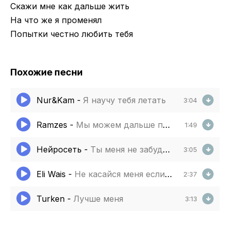
Скажи мне как дальше жить
На что же я променял
Попытки честно любить тебя
Похожие песни
Nur&Kam
-
Я научу тебя летать
3:04
Ramzes
-
Мы можем дальше просто жить
1:49
Нейросеть
-
Ты меня не забудешь скажи
3:05
Eli Wais
-
Не касайся меня если это на вечер
2:37
Turken
-
Лучше меня
3:13