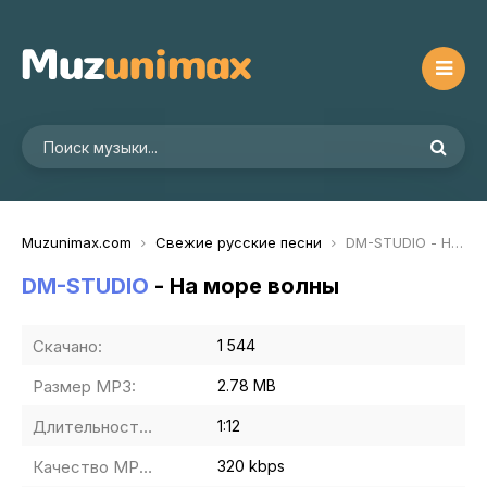
Muzunimax.com
Свежие русские песни
DM-STUDIO - На море волны
DM-STUDIO
- На море волны
Скачано:
1 544
Размер MP3:
2.78 MB
Длительность MP3:
1:12
Качество MP3:
320 kbps