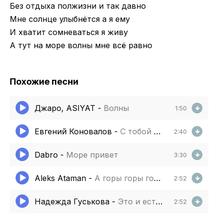
Без отдыха полжизни и так давно
Мне солнце улыбнётся а я ему
И хватит сомневаться я живу
А тут на море волны мне всё равно
Похожие песни
Джаро, ASIYAT
-
Волны
1:50
Евгений Коновалов
-
С тобой на море я
2:40
Dabro
-
Море привет
3:30
Aleks Ataman
-
А горы горы горы море море море
2:52
Надежда Гуськова
-
Это и есть любовь
2:52