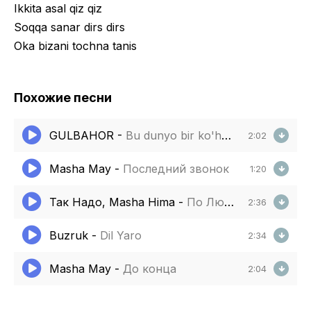
Ikkita asal qiz qiz
Soqqa sanar dirs dirs
Oka bizani tochna tanis
Похожие песни
GULBAHOR
-
Bu dunyo bir ko'hna bozor kimdir zordir kimdir bezor
2:02
Masha May
-
Последний звонок
1:20
Так Надо, Masha Hima
-
По Любви
2:36
Buzruk
-
Dil Yaro
2:34
Masha May
-
До конца
2:04