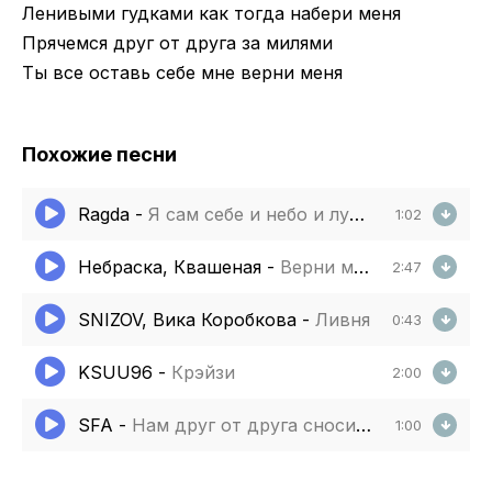
Ленивыми гудками как тогда набери меня
Прячемся друг от друга за милями
Ты все оставь себе мне верни меня
Похожие песни
Ragda
-
Я сам себе и небо и луна голая довольная луна
1:02
Небраска, Квашеная
-
Верни меня домой
2:47
SNIZOV, Вика Коробкова
-
Ливня
0:43
KSUU96
-
Крэйзи
2:00
SFA
-
Нам друг от друга сносит крышу
1:00