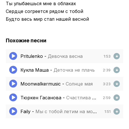
Ты улыбаешься мне в облаках
Сердце согреется рядом с тобой
Будто весь мир стал нашей весной
Похожие песни
Pritulenko
-
Девочка весна
1:53
Кукла Маша
-
Деточка не плачь
2:39
Moonwalkermusic
-
Солнце мая
3:23
Тюркен Гасанова
-
Счастлива с тобой
2:59
Faily
-
Мы с тобой летим на моря солнце лето и жара
1:51