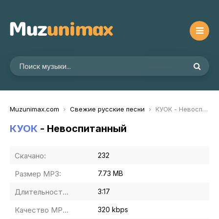
Muzunimax.com
Свежие русские песни
КУОК - Невоспитанный
КУОК
- Невоспитанный
Скачано:
232
Размер MP3:
7.73 MB
Длительность MP3:
3:17
Качество MP3:
320 kbps