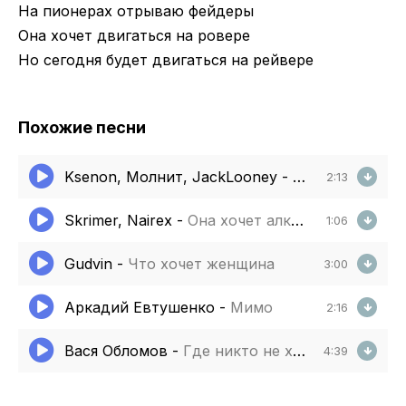
На пионерах отрываю фейдеры
Она хочет двигаться на ровере
Но сегодня будет двигаться на рейвере
Похожие песни
Ksenon, Молнит, JackLooney
-
Любовь и Робл
2:13
Skrimer, Nairex
-
Она хочет алкоголя она хочет не со мной
1:06
Gudvin
-
Что хочет женщина
3:00
Аркадий Евтушенко
-
Мимо
2:16
Вася Обломов
-
Где никто не хочет войны
4:39