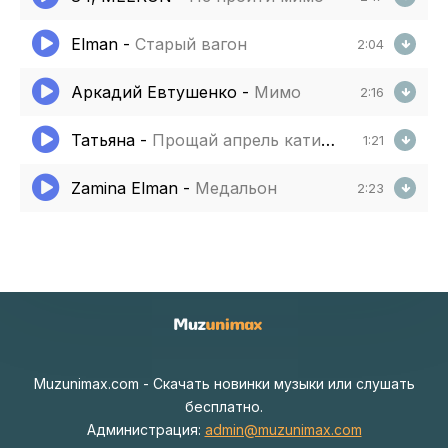
Elman
-
Старый вагон
2:04
Аркадий Евтушенко
-
Мимо
2:16
Татьяна
-
Прощай апрель катись колбаской мимо
1:21
Zamina Elman
-
Медальон
2:23
Muzunimax.com - Скачать новинки музыки или слушать
бесплатно.
Администрация:
admin@muzunimax.com