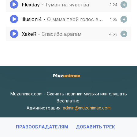
Flexday
-
Туман на чувства
2:24
illusioni4
-
О мама твой голос в сердце навсегда
1:05
XakeR
-
Спасибо врагам
4:53
Muzunimax.com - Скачать новинки музыки или слушать
бесплатно.
Администрация:
admin@muzunimax.com
ПРАВООБЛАДАТЕЛЯМ
ДОБАВИТЬ ТРЕК