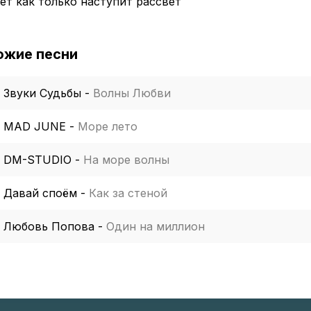
ет как только наступит рассвет
ожие песни
Звуки Судьбы
-
Волны Любви
MAD JUNE
-
Море лето
DM-STUDIO
-
На море волны
Давай споём
-
Как за стеной
Любовь Попова
-
Один на миллион