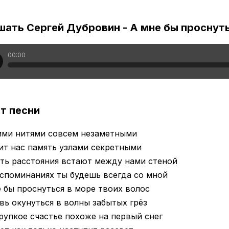
шать Сергей Дубровин - А мне бы проснут
00:00
т песни
ими нитями совсем незаметными
ит нас память узлами секретными
ть расстояния встают между нами стеной
споминаниях ты будешь всегда со мной
 бы проснуться в море твоих волос
вь окунуться в волны забытых грёз
рупкое счастье похоже на первый снег