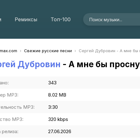
и
Ремиксы
Топ-100
imax.com
Свежие русские песни
Сергей Дубровин - А мне бы 
ргей Дубровин
- А мне бы просн
ано:
343
ер MP3:
8.02 MB
ельность MP3:
3:30
ство MP3:
320 kbps
 релиза:
27.06.2026