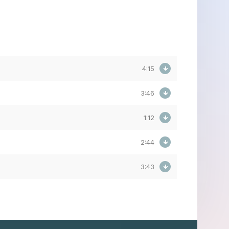
4:15
3:46
1:12
2:44
3:43