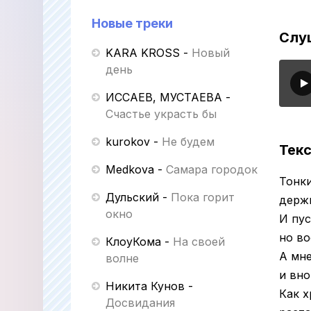
Новые треки
Слу
KARA KROSS
-
Новый
день
ИССАЕВ, МУСТАЕВА
-
Счастье украсть бы
kurokov
-
Не будем
Текс
Medkova
-
Самара городок
Тонк
Дульский
-
Пока горит
держ
окно
И пус
но во
КлоуКома
-
На своей
А мне
волне
и вно
Никита Кунов
-
Как х
Досвидания