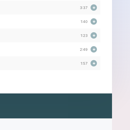
3:37
1:40
1:23
2:49
1:57