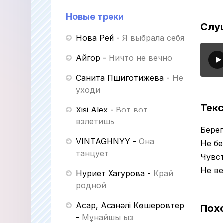
Новые треки
Слу
Нова Рей
-
Я выбрала себя
Айгор
-
Ничто не вечно
Санита Пшиготижева
-
Не
уходи
Текс
Xisi Alex
-
Вот вот
взлетишь
Берег
VINTAGHNYY
-
Она
Не бе
танцует
Чувс
Не ве
Нуриет Хагурова
-
Край
родной
Асқар, Асанәлі Көшеровтер
Пох
-
Мұнайшы қыз