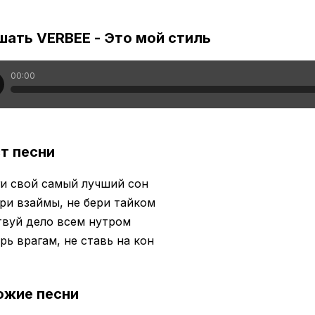
шать VERBEE - Это мой стиль
00:00
т песни
и свой самый лучший сон
ри взаймы, не бери тайком
твуй дело всем нутром
рь врагам, не ставь на кон
ожие песни