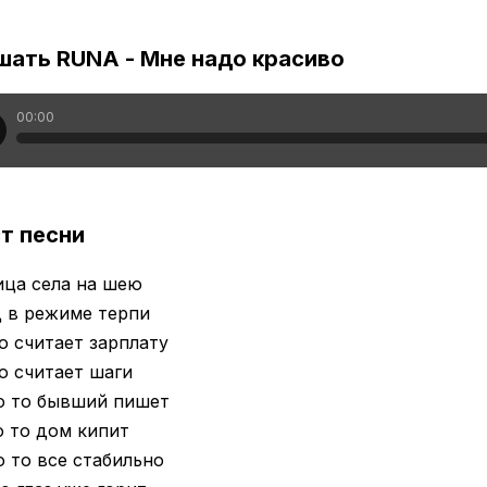
шать RUNA - Мне надо красиво
00:00
т песни
ица села на шею
 в режиме терпи
о считает зарплату
о считает шаги
о то бывший пишет
о то дом кипит
о то все стабильно