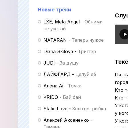
Новые треки
Слу
LXE, Meta Angel
-
Обними
не улетай
NATARAN
-
Теперь чужое
Diana Skitova
-
Триггер
Текс
JUDI
-
За душу
ЛАЙФГАРД
-
Целуй её
Пятн
город
Алёна Ai
-
Точка
Кто т
KRIDO
-
Бай бай
Кто т
У ког
Static Love
-
Золотая рыбка
у ког
Алексей Аксененко
-
У ког
Тамань