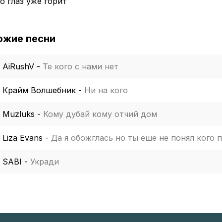
о глаз уже горит
ожие песни
AiRushV
-
Те кого с нами нет
Крайм Волшебник
-
Ни на кого
Muzluks
-
Кому дубай кому отчий дом
Liza Evans
-
Да я обожглась но ты еше не понял кого 
SABI
-
Укради