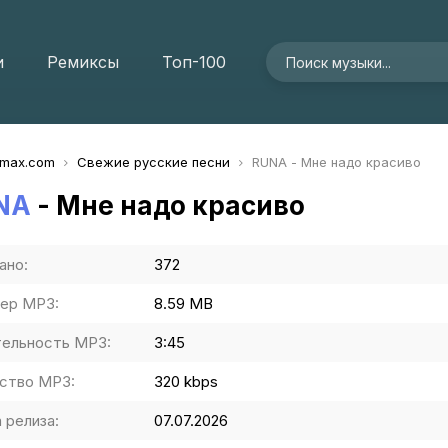
и
Ремиксы
Топ-100
imax.com
Свежие русские песни
RUNA - Мне надо красиво
NA
- Мне надо красиво
ано:
372
ер MP3:
8.59 MB
ельность MP3:
3:45
ство MP3:
320 kbps
 релиза:
07.07.2026