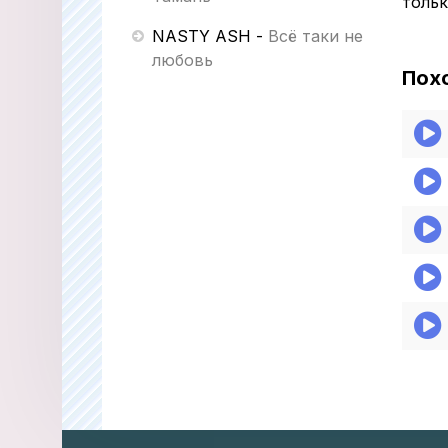
тольк
NASTY ASH
-
Всё таки не
любовь
Пох