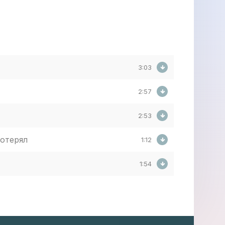
3:03
2:57
2:53
потерял
1:12
1:54