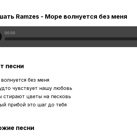
шать Ramzes - Море волнуется без меня
00:00
т песни
волнуется без меня
удто чувствует нашу любовь
ы стирают цветы на песковь
й прибой это шаг до тебя
ожие песни