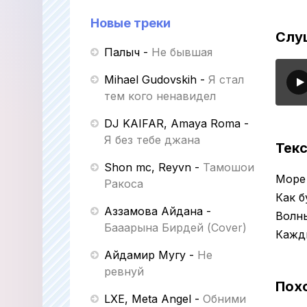
Новые треки
Слу
Палыч
-
Не бывшая
Mihael Gudovskih
-
Я стал
тем кого ненавидел
DJ KAIFAR, Amaya Roma
-
Я без тебе джана
Текс
Shon mc, Reyvn
-
Тамошои
Море 
Ракоса
Как б
Аззамова Айдана
-
Волн
Бааарына Бирдей (Cover)
Кажды
Айдамир Мугу
-
Не
ревнуй
Пох
LXE, Meta Angel
-
Обними