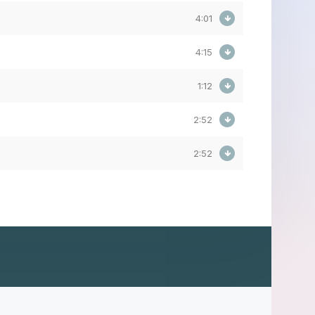
4:01
4:15
1:12
2:52
2:52