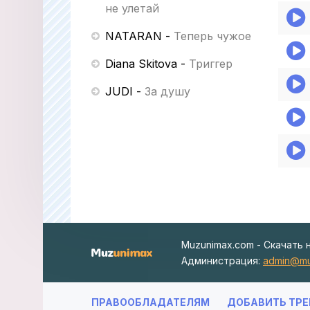
не улетай
NATARAN
-
Теперь чужое
Diana Skitova
-
Триггер
JUDI
-
За душу
Muzunimax.com - Скачать 
Администрация:
admin@mu
ПРАВООБЛАДАТЕЛЯМ
ДОБАВИТЬ ТРЕ