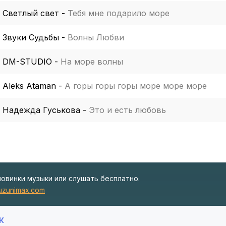
Светлый свет
-
Тебя мне подарило море
Звуки Судьбы
-
Волны Любви
DM-STUDIO
-
На море волны
Aleks Ataman
-
А горы горы горы море море море
Надежда Гуськова
-
Это и есть любовь
новинки музыки или слушать бесплатно.
zunimax.com
К