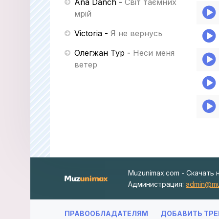
Ana Danch
-
Світ таємних
мрій
Victoria
-
Я не вернусь
Олегжан Тур
-
Неси меня
ветер
Muzunimax.com - Скачать 
Администрация:
admin@mu
ПРАВООБЛАДАТЕЛЯМ
ДОБАВИТЬ ТРЕ