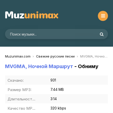
Muzunimax.com
Свежие русские песни
MVGMA, Ночной Маршрут - Обниму
MVGMA, Ночной Маршрут
- Обниму
Скачано:
931
Размер MP3:
7.44 MB
Длительность MP3:
3:14
Качество MP3:
320 kbps