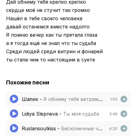
Дай обниму тебя крепко крепко
сердце моё не стучит так громко
Нашёл в тебе своего человека
давай останемся вместе надолго
Я помню вечер как ты прятала глаза
а я тогда ещё не знал что ты судьба
Среди людей среди витрин и фонарей
ты стала чем то настоящим в суете
Похожие песни
Шалих
-
Я обниму тебя ветрами горными
1:05
Lidiya Slepneva
-
Ты моя судьба
3:48
Ruslansoulkiss
-
Бесконечные чувства
4:20