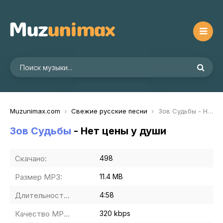
Muzunimax.com
Свежие русские песни
Зов Судьбы - Нет цены у души
Зов Судьбы
- Нет цены у души
Скачано:
498
Размер MP3:
11.4 MB
Длительность MP3:
4:58
Качество MP3:
320 kbps